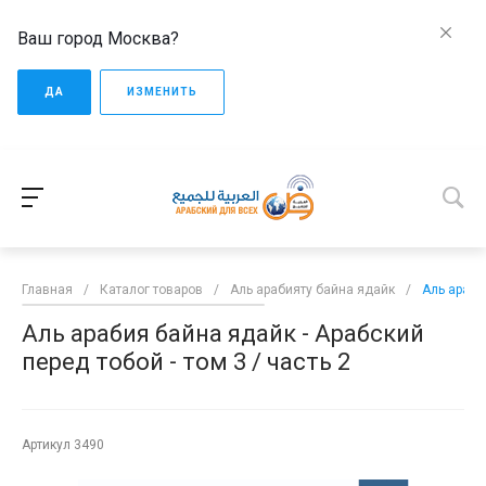
Ваш город Москва?
ДА
ИЗМЕНИТЬ
Главная
/
Каталог товаров
/
Аль арабияту байна ядайк
/
Аль араби
Аль арабия байна ядайк - Арабский
перед тобой - том 3 / часть 2
Артикул
3490